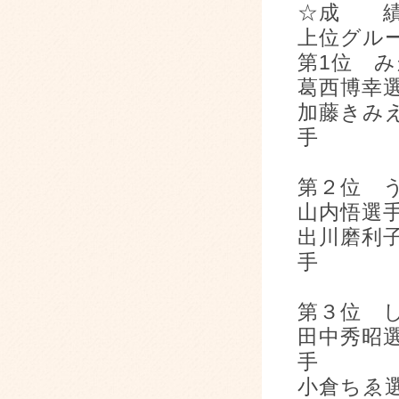
☆成 
上位グ
第1位 
葛西博幸
加藤きみ
手
第２位 
山内悟選
出川磨利
手
第３位 
田中秀昭
手
小倉ちゑ