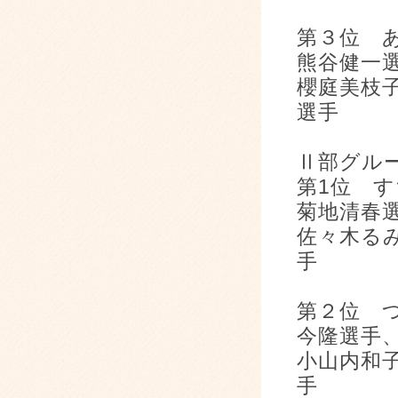
第３位 
熊谷健一
櫻庭美枝
選手
Ⅱ部グル
第1位 
菊地清春
佐々木る
手
第２位 
今隆選手
小山内和
手