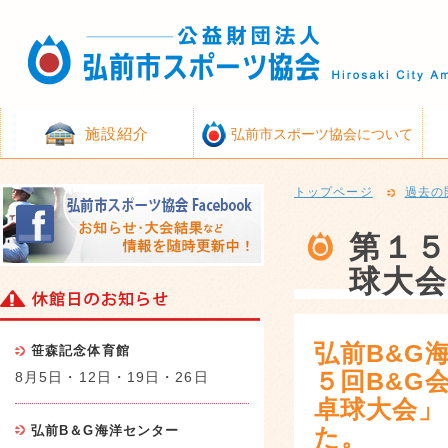
施設紹介
弘前市スポーツ協会について
トップページ
過去の
第１
球大会
弘前B&G
笹森記念体育館
５回B&G
8月5日・12日・19日・26日
卓球大会」
弘前B＆G海洋センター
た。