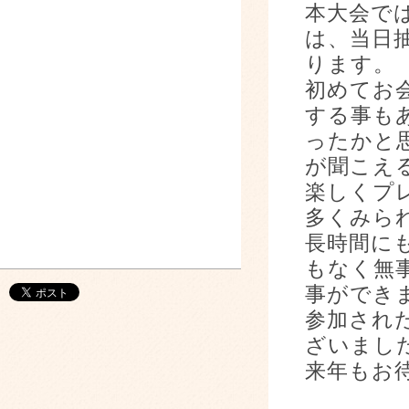
本大会で
は、当日
ります。
初めてお
する事も
ったかと
が聞こえ
楽しくプ
多くみら
長時間に
もなく無
事ができ
参加され
ざいまし
来年もお