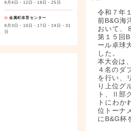
8月4日・12日・18日・25日
令和７年
金属町体育センター
前B&G
8月3日・10日・17日・24日・31
おいて、
日
第１５回
ール卓球
した。
本大会は
４名のダ
を行い、
り上位グ
ト、Ⅱ部
トにわか
位トーナ
にB&G杯