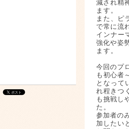
減され精
ます。
また、ピ
で常に流
インナー
強化や姿
ます。
今回のプ
も初心者
となって
れ程きつ
も挑戦し
た。
参加者の
加したい