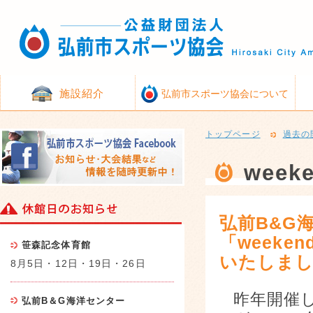
施設紹介
弘前市スポーツ協会について
トップページ
過去の
wee
弘前B&G
「weeke
笹森記念体育館
いたしま
8月5日・12日・19日・26日
昨年開催し
弘前B＆G海洋センター