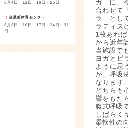
ガ」に、
8月4日・12日・18日・25日
合わせて「
ラ」とし
金属町体育センター
8月3日・10日・17日・24日・31
ラティス
日
1枚あれ
から近年
当施設で
ヨガとピ
ように思
が、呼吸
なります
どちらも
響をもた
腹式呼吸
しばらく
柔軟性の