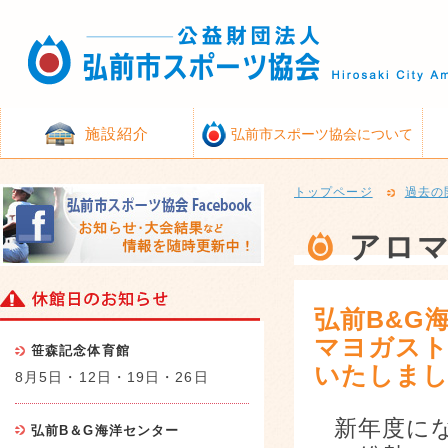
施設紹介
弘前市スポーツ協会について
トップページ
過去の
アロ
弘前B&G
マヨガスト
笹森記念体育館
いたしま
8月5日・12日・19日・26日
新年度に
弘前B＆G海洋センター