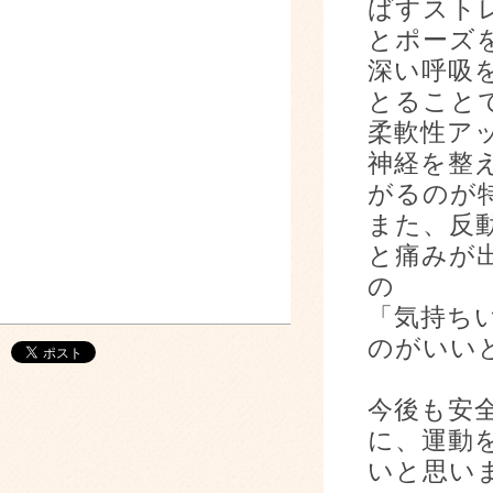
ばすスト
とポーズ
深い呼吸
とること
柔軟性ア
神経を整
がるのが
また、反
と痛みが
の
「気持ち
のがいい
今後も安
に、運動
いと思い