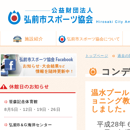
施設紹介
弘前市スポーツ協会について
トップページ
過去の
コン
温水プール
ョニング教
笹森記念体育館
しました
8月5日・12日・19日・26日
平成28
弘前B＆G海洋センター