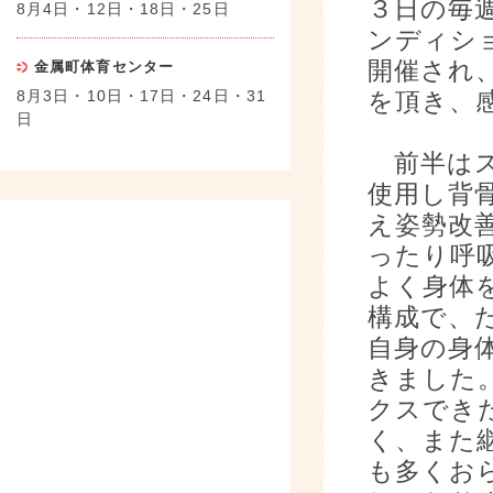
３日の毎
8月4日・12日・18日・25日
ンディシ
開催され
金属町体育センター
8月3日・10日・17日・24日・31
を頂き、
日
前半はス
使用し背
え姿勢改
ったり呼
よく身体
構成で、
自身の身
きました
クスでき
く、また
も多くお