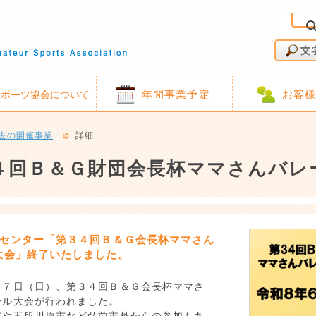
年間事業予定
お客
スポーツ協会について
去の開催事業
詳細
４回Ｂ＆Ｇ財団会長杯ママさんバレ
洋センター「第３４回Ｂ＆Ｇ会長杯ママさん
大会」終了いたしました。
月７日（日）、第３４回Ｂ＆Ｇ会長杯ママさ
ール大会が行われました。