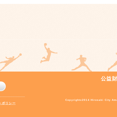
公益
Copyrightc2014 Hirosaki City Ama
トポリシー