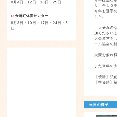
今年は黒石
8月4日・12日・18日・25日
り、全１０
今年も選手
金属町体育センター
した。
8月3日・10日・17日・24日・31
大盛況のな
日
加ください
大会運営を
ール協会の
大変お疲れ
また来年の
【優勝】弘
【準優勝】
当日の様子