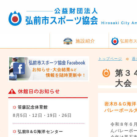
施設紹介
弘前市
トップページ
過
第３
大会
岩木B＆G海
笹森記念体育館
バレーボール
8月5日・12日・19日・26日
令和８年６
んバレーボ
弘前B＆G海洋センター