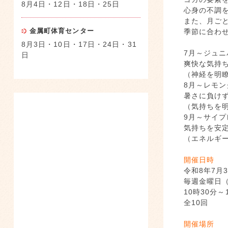
8月4日・12日・18日・25日
心身の不調
また、月ご
金属町体育センター
季節に合わ
8月3日・10日・17日・24日・31
7月～ジュ
日
爽快な気持
（神経を明
8月～レモン
暑さに負け
（気持ちを
9月～サイプ
気持ちを安
（エネルギ
開催日時
令和8年7月
毎週金曜日（7
10時30分～
全10回
開催場所