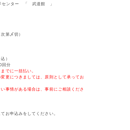
洋センター 「 武道館 」
り次第〆切）
料込）
10回分
日までに一括払い。
の変更につきましては、原則として承ってお
い事情がある場合は、事前にご相談くださ
にてお申込みをしてください。