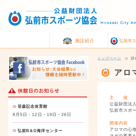
施設紹介
弘前市
トップページ
詳
アロ
主 催
公益財団法
笹森記念体育館
弘前市スポ
8月5日・12日・19日・26日
開催内容
アロマの心
弘前B＆G海洋センター
ヨガの要素