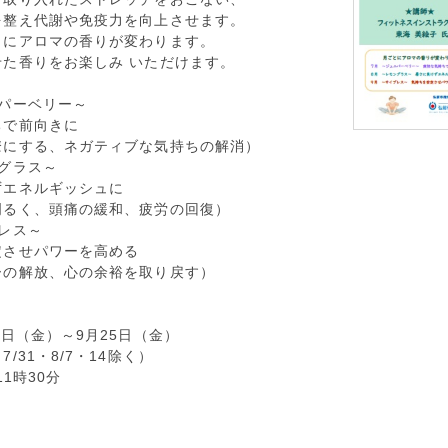
を整え代謝や免疫力を向上させます。
とにアロマの香りが変わります。
せた香りをお楽しみ いただけます。
ニパーベリー～
ちで前向きに
瞭にする、ネガティブな気持ちの解消）
グラス～
ずエネルギッシュに
明るく、頭痛の緩和、疲労の回復）
レス～
定させパワーを高める
ーの解放、心の余裕を取り戻す）
3日（金）～9月25日（金）
/31・8/7・14除く）
11時30分