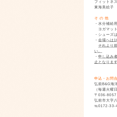
フィットネ
東海美絵子
そ の 他
・水分補給
ヨガマット
・シューズ
・
会場へは1
それより
い。
・
申し込み
止となりま
申込・お問
弘前B&G海
（毎週火曜日
〒036-8057
弘前市大字八幡
℡0172-33-