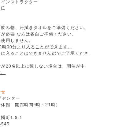
スインストラクター
 氏
用飲み物、汗拭きタオルをご準備ください。
が必要 な方は各自ご準備ください。
は使用しません。
0時00分より入ることができます。
前に入ることはできませんのでご了承くださ
者が20名以上に達しない場合は、開催が中
す。
合せ
洋センター
休館 開館時間9時～21時）
町1-9-1
4545