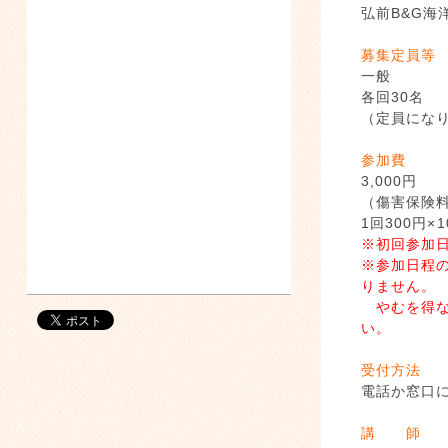
弘前B&G海
募集定員等
一般
各回30名
（定員にな
参加費
3,000円
（傷害保険
1回300円×
※初回参加
※参加日程
りません。
やむを得な
い。
受付方法
電話か窓口
講 師