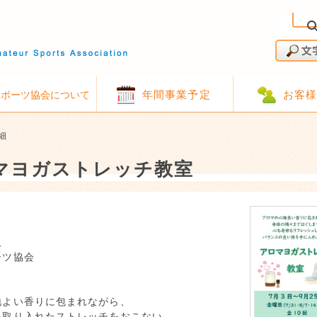
年間事業予定
お客
スポーツ協会について
細
マヨガストレッチ教室
人
ーツ協会
地よい香りに包まれながら、
を取り入れたストレッチをおこない、