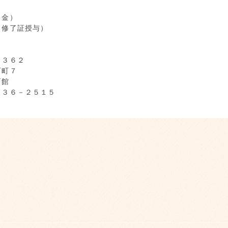
（金）
※修了証授与）
８３６２
石町７
育館
－３６－２５１５