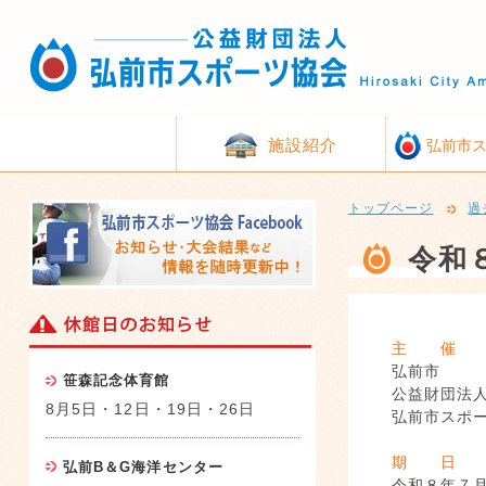
施設紹介
弘前市
トップページ
過
令和
主 催
弘前市
笹森記念体育館
公益財団法
8月5日・12日・19日・26日
弘前市スポ
期 日
弘前B＆G海洋センター
令和８年７月