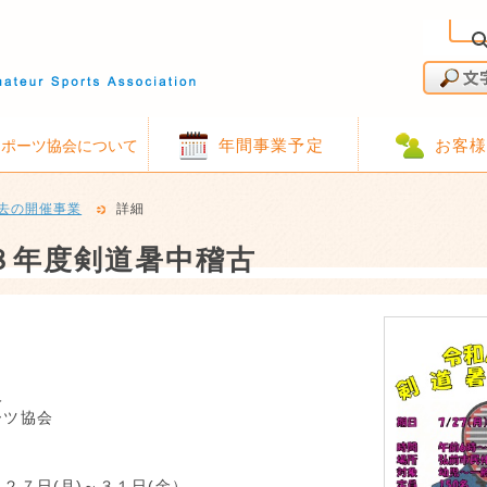
年間事業予定
お客
スポーツ協会について
去の開催事業
詳細
８年度剣道暑中稽古
人
ーツ協会
２７日(月)～３１日(金）