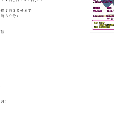
間
午前７時３０分まで
５時３０分）
育館
盟
（月）