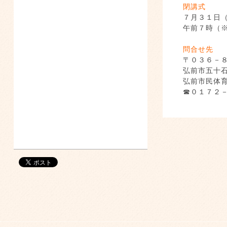
閉講式
７月３１日
午前７時（
問合せ先
〒０３６－
弘前市五十
弘前市民体
☎０１７２