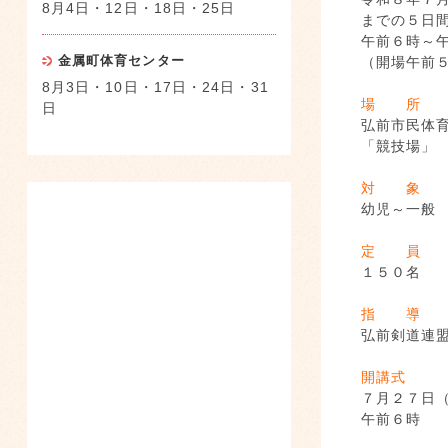
8月4日・12日・18日・25日
までの５日
午前６時～
金属町体育センター
（開場午前
8月3日・10日・17日・24日・31
場 所
日
弘前市民体
「競技場」
対 象
幼児～一般
定 員
１５０名
指 導
弘前剣道連
開講式
７月２７日
午前６時