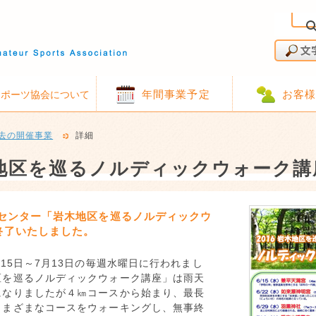
年間事業予定
お客
スポーツ協会について
去の開催事業
詳細
地区を巡るノルディックウォーク講
洋センター「岩木地区を巡るノルディックウ
終了いたしました。
月15日～7月13日の毎週水曜日に行われまし
区を巡るノルディックウォーク講座」は雨天
になりましたが４㎞コースから始まり、最長
さまざまなコースをウォーキングし、無事終