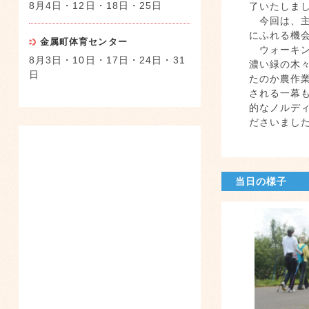
8月4日・12日・18日・25日
了いたしま
今回は、主
にふれる機
金属町体育センター
ウォーキン
8月3日・10日・17日・24日・31
濃い緑の木
日
たのか農作
される一幕
的なノルデ
ださいまし
当日の様子