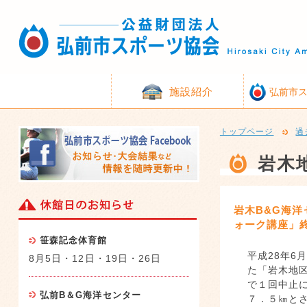
施設紹介
弘前市
トップページ
過
岩木
岩木B&G海
ォーク講座」
笹森記念体育館
平成28年6
8月5日・12日・19日・26日
た「岩木地
で１回中止
弘前B＆G海洋センター
７．５㎞と