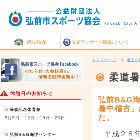
施設紹介
弘前市スポーツ協会について
トップページ
過去の
柔道暑
弘前B&G
暑中稽古」
笹森記念体育館
た。
8月5日・12日・19日・26日
平成２８
弘前B＆G海洋センター