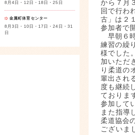
から７月
8月4日・12日・18日・25日
回で行わ
古」は２
金属町体育センター
8月3日・10日・17日・24日・31
参加者で
日
早朝６時
練習の繰
様でした
加いただ
り柔道の
輩出され
度も継続
ておりま
参加して
また指導
柔道協会
ございま