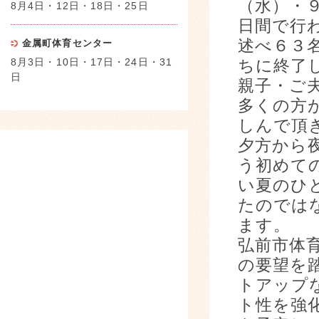
（水）・
8月4日・12日・18日・25日
日間で行
述べ６３
金属町体育センター
8月3日・10日・17日・24日・31
ちに終了
日
親子・ご
多くの方
しんで頂
夕方から
う初めて
い夏のひ
たのでは
ます。
弘前市体
の要望を
トアップ
ト性を強