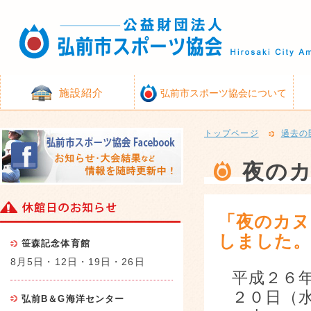
施設紹介
弘前市スポーツ協会について
トップページ
過去の
夜の
「夜のカヌ
しました
笹森記念体育館
8月5日・12日・19日・26日
平成２６
２０日（
弘前B＆G海洋センター