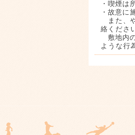
・喫煙は
・故意に
また、や
絡くださ
敷地内の
ような行