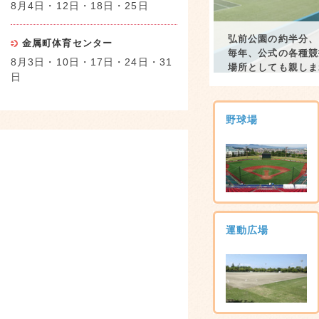
8月4日・12日・18日・25日
弘前公園の約半分、
金属町体育センター
毎年、公式の各種競
8月3日・10日・17日・24日・31
場所としても親しま
日
野球場
運動広場