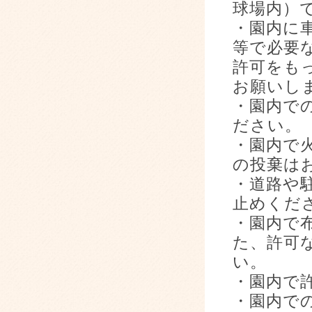
球場内）
・園内に
等で必要
許可をも
お願いし
・園内で
ださい。
・園内で
の投棄は
・道路や
止めくだ
・園内で
た、許可
い。
・園内で
・園内で