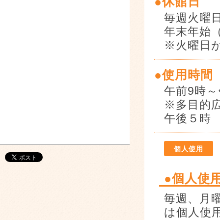
●休館日
毎週火曜
年末年始（
※火曜日
●使用時間
午前9時～
※多目的
午後５時
個人使用
●個人使
毎週、月
は個人使