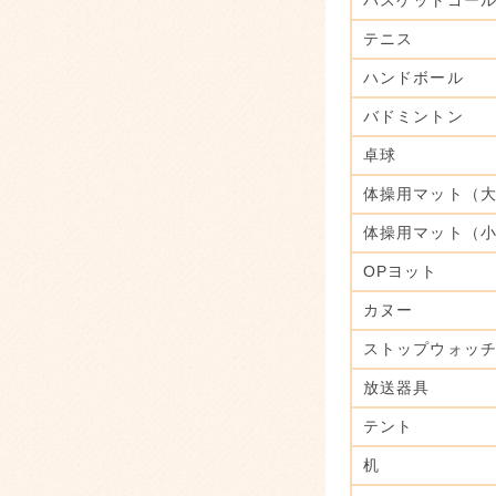
バスケットゴー
テニス
ハンドボール
バドミントン
卓球
体操用マット（
体操用マット（
OPヨット
カヌー
ストップウォッ
放送器具
テント
机