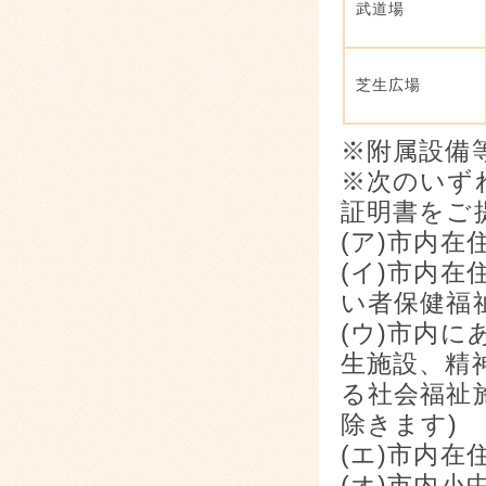
武道場
芝生広場
※附属設備
※次のいず
証明書をご
(ア)市内在
(イ)市内
い者保健福
(ウ)市内
生施設、精
る社会福祉
除きます)
(エ)市内在
(オ)市内