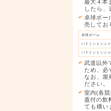
最大４本
したら、
卓球ボー
売してお
卓球ボール
バドミントンシャ
バドミントンシャ
武道以外
ため、必
なお、屋
ださい。
室内(各
蓋付の飲
ても構い