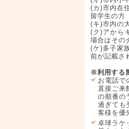
(カ)市内
留学生の方
(キ)市内
(ク)アか
場合はその
(ケ)多子
前が記載さ
※利用する
お電話で
直接ご来
の順番の
過ぎても
客様を優
卓球ラケ