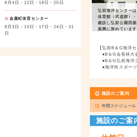
8月4日・12日・18日・25日
弘前海洋センターは
体育館（武道館）・
金属町体育センター
建設し弘前公園西掘
8月3日・10日・17日・24日・31
振興に努めています
日
【弘前B＆G海洋
●B＆G会長杯大
●B＆G弘前海洋
●海洋性スポーツ
施設のご案内
年間スケジュール
施設のご案