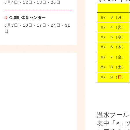
8月4日・12日・18日・25日
８/ ３（月）
金属町体育センター
8月3日・10日・17日・24日・31
８/ ４（火）
日
８/ ５（水）
８/ ６（木）
８/ ７（金）
８/ ８（
土
）
８/ ９（
日
）
温水プール
表中「×」