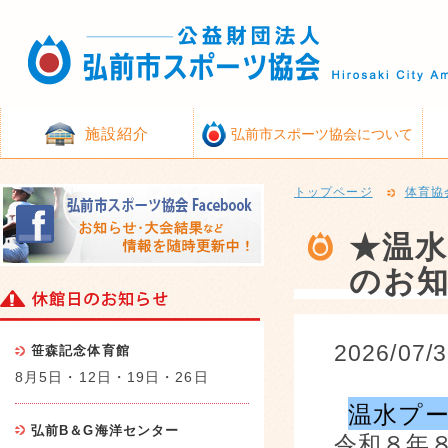
施設紹介
弘前市スポーツ協会について
トップページ
体育協
★温
のお知
2026/07/
笹森記念体育館
8月5日・12日・19日・26日
温水プ
弘前B＆G海洋センター
令和８年