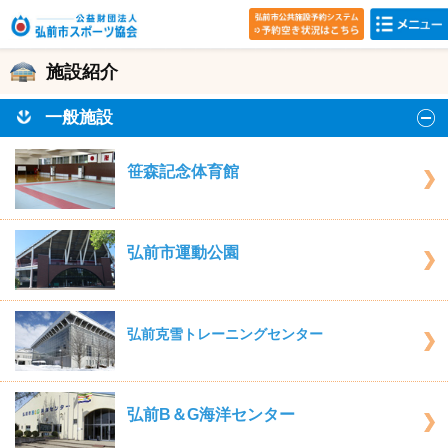
施設紹介
一般施設
笹森記念体育館
弘前市運動公園
弘前克雪トレーニングセンター
弘前B＆G海洋センター