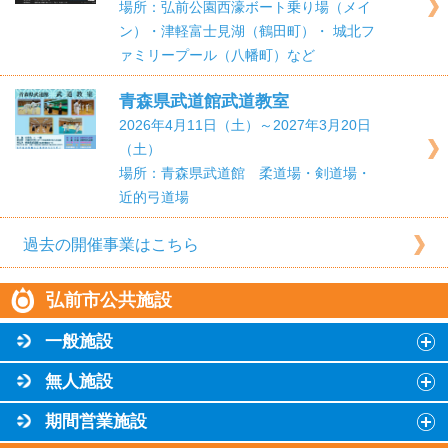
場所：弘前公園西濠ボート乗り場（メイ
ン）・津軽富士見湖（鶴田町）・ 城北フ
ァミリープール（八幡町）など
青森県武道館武道教室
2026年4月11日（土）～2027年3月20日
（土）
場所：青森県武道館 柔道場・剣道場・
近的弓道場
過去の開催事業はこちら
弘前市公共施設
一般施設
無人施設
期間営業施設