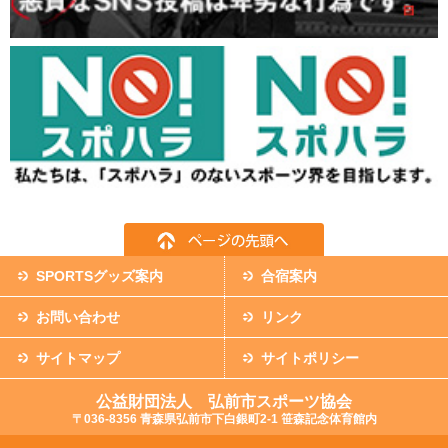
SPORTSグッズ案内
合宿案内
お問い合わせ
リンク
サイトマップ
サイトポリシー
公益財団法人 弘前市スポーツ協会
〒036-8356 青森県弘前市下白銀町2-1 笹森記念体育館内