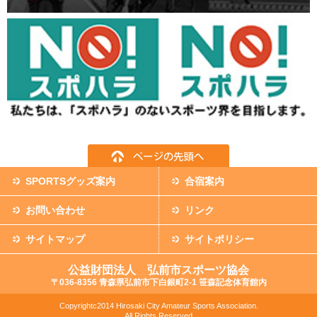
SPORTSグッズ案内
合宿案内
お問い合わせ
リンク
サイトマップ
サイトポリシー
公益財団法人 弘前市スポーツ協会
〒036-8356 青森県弘前市下白銀町2-1 笹森記念体育館内
Copyrightc2014 Hirosaki City Amateur Sports Association.
All Rights Reserved