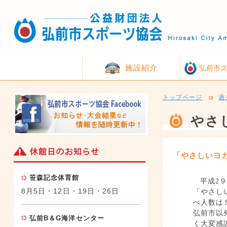
施設紹介
弘前市
トップページ
過
やさ
「やさしいヨ
笹森記念体育館
平成
2
8月5日・12日・19日・26日
「やさし
べ人数は
弘前市以
弘前B＆G海洋センター
く大変感