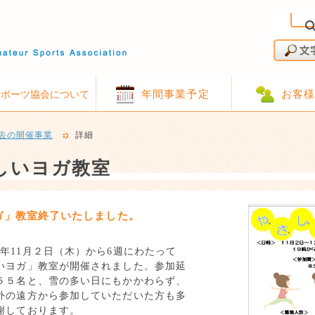
年間事業予定
お客
スポーツ協会について
去の開催事業
詳細
しいヨガ教室
ガ」教室終了いたしました。
９年
11
月２日（木）から
6
週にわたって
いヨガ」教室が開催されました。参加延
５５名と、雪の多い日にもかかわらず、
外の遠方から参加していただいた方も多
謝しております。