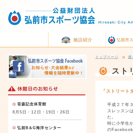
施設紹介
弘前市
トップページ
過
スト
「ストリート
笹森記念体育館
平成２７年
スレッスン
8月5日・12日・19日・26日
た。
特に小学生
弘前B＆G海洋センター
のFaceb