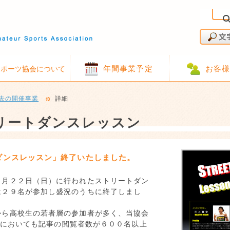
年間事業予定
お客
スポーツ協会について
去の開催事業
詳細
リートダンスレッスン
ダンスレッスン」終了いたしました。
３月２２日（日）に行われたストリートダン
は２９名が参加し盛況のうちに終了しまし
から高校生の若者層の参加者が多く、当協会
ookにおいても記事の閲覧者数が６００名以上