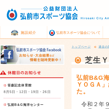
施設紹介
弘前市スポーツ協会について
トップページ
過去の
芝生Ｙ
弘前B&G
ＹＯＧＡ」
笹森記念体育館
た。
8月5日・12日・19日・26日
令和２年
弘前B＆G海洋センター