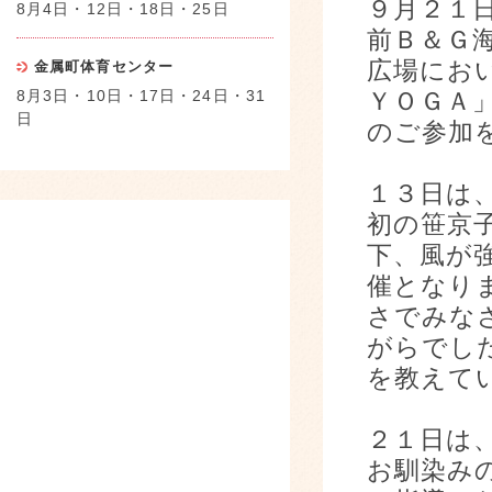
９月２１
8月4日・12日・18日・25日
前Ｂ＆Ｇ
広場にお
金属町体育センター
8月3日・10日・17日・24日・31
ＹＯＧＡ
日
のご参加
１３日は
初の笹京
下、風が
催となり
さでみな
がらでし
を教えて
２１日は
お馴染み