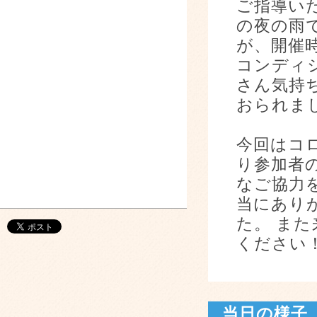
ご指導い
の夜の雨
が、開催
コンディ
さん気持
おられま
今回はコ
り参加者
なご協力
当にあり
た。 ま
ください
当日の様子