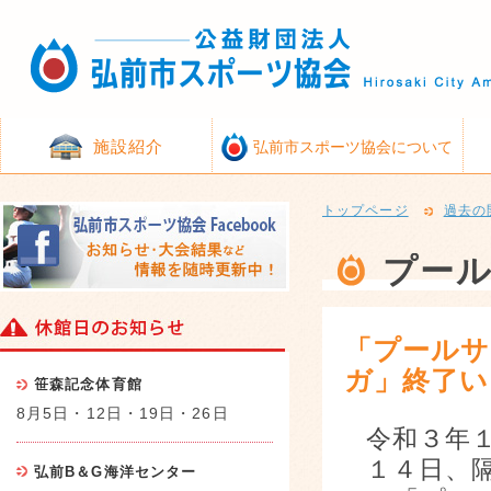
施設紹介
弘前市スポーツ協会について
トップページ
過去の
プー
「プール
ガ」終了い
笹森記念体育館
8月5日・12日・19日・26日
令和３年
１４日、
弘前B＆G海洋センター