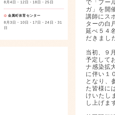
で「プー
8月4日・12日・18日・25日
ガ」を開
講師にス
金属町体育センター
8月3日・10日・17日・24日・31
ターの白
日
延べ５４
だきまし
当初、９
予定して
ナ感染拡
に伴い１
となり、
た皆様に
けいたし
し上げま