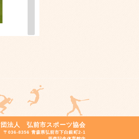
財団法人 弘前市スポーツ協会
〒036-8356 青森県弘前市下白銀町2-1
笹森記念体育館内