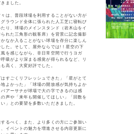
だきました。
方々は、普段球場を利用することがない方が
、グラウンド全体に張られた人工芝に寝転び
めたり、球場のメインスタンド（岩木山をイ
作られた三角形の観客席）を背景に記念撮影
なかなか入ることがない球場を存分に楽しん
でした。そして、屋外ならでは!！星空の下
夜風を感じながら、非日常空間で行うヨガ
で呼吸がより深まる感覚が得られるなど、リ
果も高く、大変好評でした。
ガはすごくリフレッシュできた」「星がとて
心地よかった」「球場の開放感が気持ちよか
ャバアーサナが球場で大の字できるのは感
足の声や「来年も開催してほしい」「回数を
しい」との要望を多数いただきました。
続するべく、また、より多くの方にご参加い
う、イベントの魅力を増進させる内容更新に