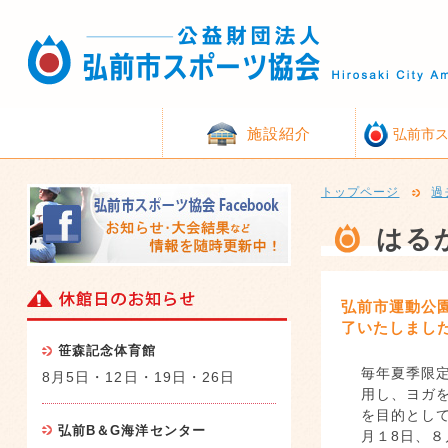
施設紹介
弘前市
トップページ
過
はる
弘前市運動公
了いたしまし
笹森記念体育館
毎年夏季限
8月5日・12日・19日・26日
用し、ヨガ
を目的とし
弘前B＆G海洋センター
月１8日、８