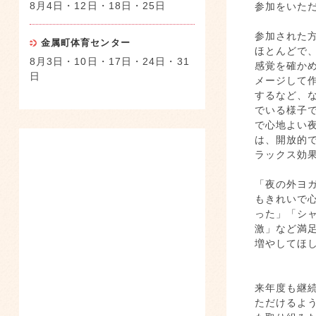
8月4日・12日・18日・25日
参加をいた
参加された
金属町体育センター
ほとんどで
8月3日・10日・17日・24日・31
感覚を確か
日
メージして
するなど、
でいる様子
で心地よい
は、開放的
ラックス効
「夜の外ヨ
もきれいで
った」「シ
激」など満
増やしてほ
来年度も継
ただけるよ