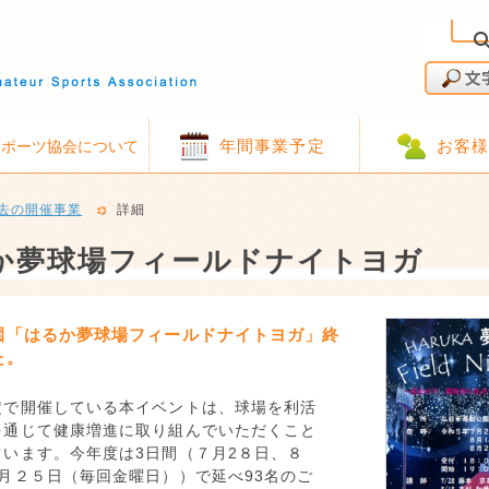
年間事業予定
お客
スポーツ協会について
去の開催事業
詳細
か夢球場フィールドナイトヨガ
園「はるか夢球場フィールドナイトヨガ」終
た。
定で開催している本イベントは、球場を利活
を通じて健康増進に取り組んでいただくこと
ています。今年度は3日間（７月2８日、８
月２５日（毎回金曜日））で延べ93名のご