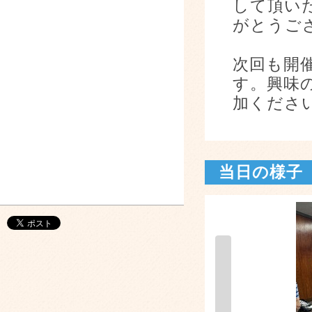
して頂い
がとうご
次回も開
す。興味
加くださ
当日の様子