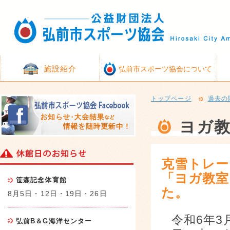
施設紹介
弘前市スポーツ協会について
トップページ
過去の
ヨガ
克雪トレー
「ヨガ教室
笹森記念体育館
た。
8月5日・12日・19日・26日
令和6年3
弘前B＆G海洋センター