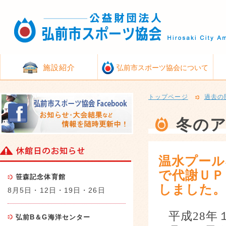
施設紹介
弘前市スポーツ協会について
トップページ
過去の
冬の
温水プール
で代謝ＵＰ
笹森記念体育館
しました
8月5日・12日・19日・26日
平成
28
年
弘前B＆G海洋センター