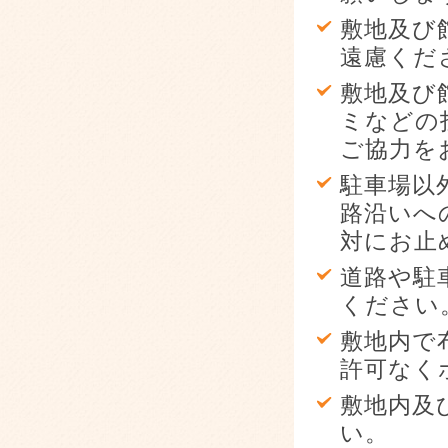
敷地及び
遠慮くだ
敷地及び
ミなどの
ご協力を
駐車場以
路沿いへ
対にお止
道路や駐
ください
敷地内で
許可なく
敷地内及
い。